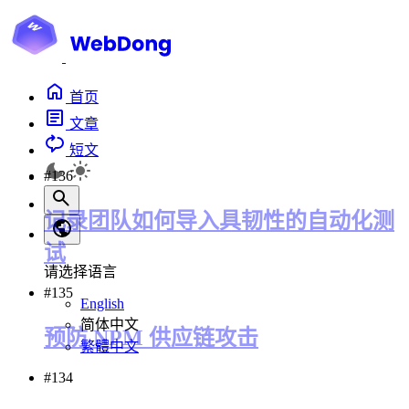
首页
文章
短文
#136
记录团队如何导入具韧性的自动化测
试
请选择语言
#135
English
简体中文
预防 NPM 供应链攻击
繁體中文
#134