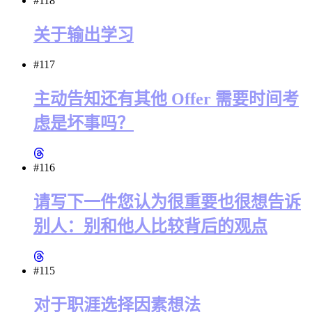
#118
关于输出学习
#117
主动告知还有其他 Offer 需要时间考
虑是坏事吗？
#116
请写下一件您认为很重要也很想告诉
别人：别和他人比较背后的观点
#115
对于职涯选择因素想法