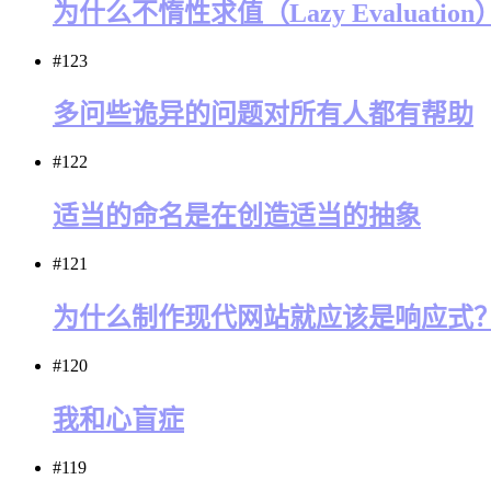
为什么不惰性求值（Lazy Evaluati
#123
多问些诡异的问题对所有人都有帮助
#122
适当的命名是在创造适当的抽象
#121
为什么制作现代网站就应该是响应式
#120
我和心盲症
#119