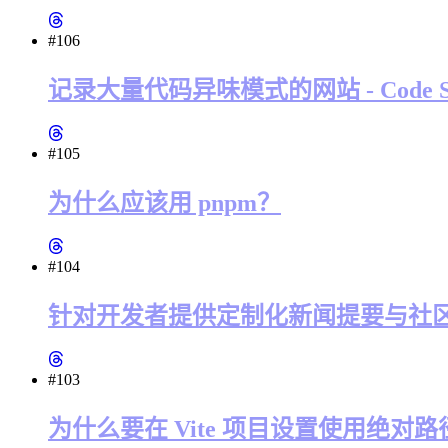
#106
记录大量代码异味模式的网站 - Code Smel
#105
为什么应该用 pnpm？
#104
针对开发者提供定制化新闻提要与社区 - Da
#103
为什么要在 Vite 项目设置使用绝对路径 