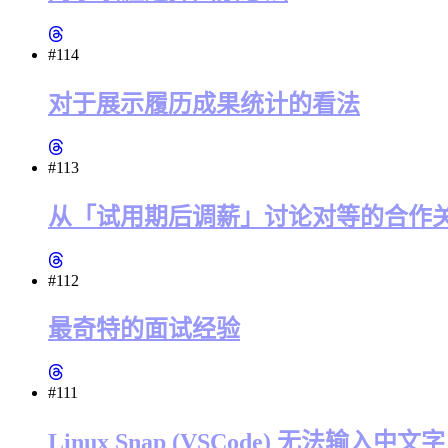
#114
对于展示履历成果统计的看法
#113
从「试用期后调薪」讨论对等的合作
#112
最奇特的面试经验
#111
Linux Snap (VSCode) 无法输入中文字