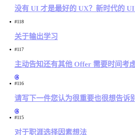
没有 UI 才是最好的 UX？新时代的 
#118
关于输出学习
#117
主动告知还有其他 Offer 需要时间
#116
请写下一件您认为很重要也很想告诉
#115
对于职涯选择因素想法