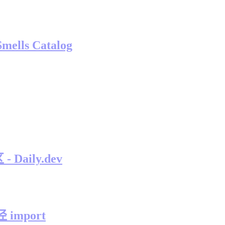
ls Catalog
ily.dev
import