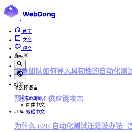
首页
文章
短文
#136
记录团队如何导入具韧性的自动化测
#135
请选择语言
预防 NPM 供应链攻击
English
简体中文
#134
繁體中文
为什么 E2E 自动化测试还是没办法