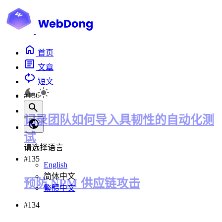
首页
文章
短文
#136
记录团队如何导入具韧性的自动化测
试
请选择语言
#135
English
简体中文
预防 NPM 供应链攻击
繁體中文
#134