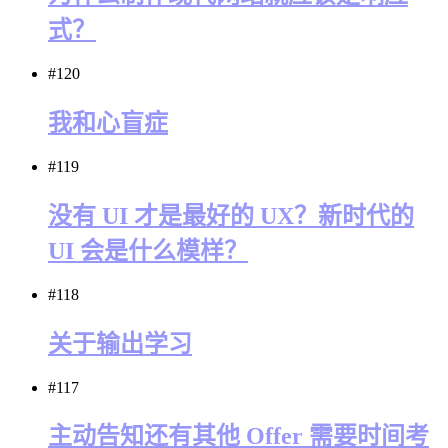
式？
#120
我和心盲症
#119
没有 UI 才是最好的 UX？新时代的
UI 会是什么模样？
#118
关于输出学习
#117
主动告知还有其他 Offer 需要时间考