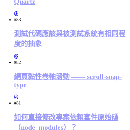
Quartz
#83
測試代碼應該與被測試系統有相同程
度的抽象
#82
網頁黏性卷軸滑動 —— scroll-snap-
type
#81
如何直接修改專案依賴套件原始碼
（node_modules）？