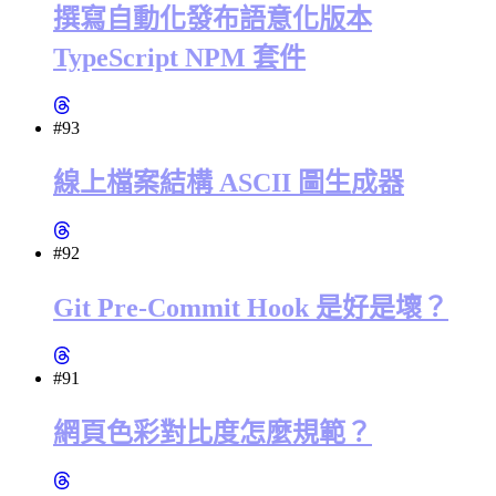
撰寫自動化發布語意化版本
TypeScript NPM 套件
#93
線上檔案結構 ASCII 圖生成器
#92
Git Pre-Commit Hook 是好是壞？
#91
網頁色彩對比度怎麼規範？