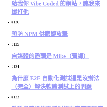
給我你 Vibe Coded 的網站，讓我來
爆打他
#136
預防 NPM 供應鏈攻擊
#135
自媒體的盡頭是 Mike（賣課）
#134
為什麼 E2E 自動化測試還是沒辦法
（完全）解決軟體測試上的問題
#133