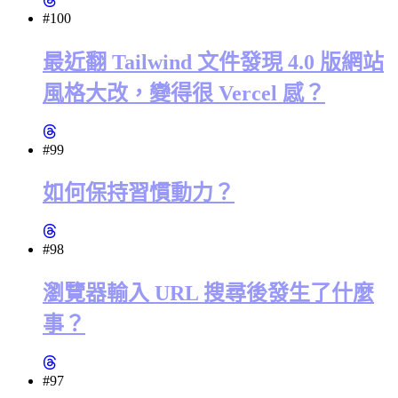
#100
最近翻 Tailwind 文件發現 4.0 版網站
風格大改，變得很 Vercel 感？
#99
如何保持習慣動力？
#98
瀏覽器輸入 URL 搜尋後發生了什麼
事？
#97