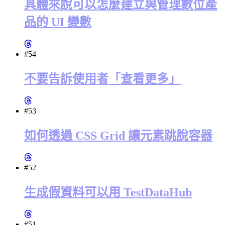
具體來說可以怎麼建立與管理數位產
品的 UI 變數
#54
不要告訴使用者「查看更多」
#53
如何透過 CSS Grid 讓元素跳脫容器
#52
生成假資料可以用 TestDataHub
#51