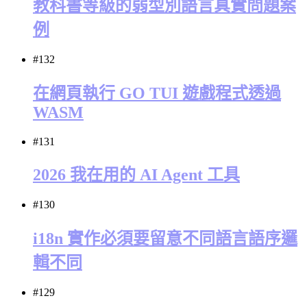
教科書等級的弱型別語言真實問題案
例
#132
在網頁執行 GO TUI 遊戲程式透過
WASM
#131
2026 我在用的 AI Agent 工具
#130
i18n 實作必須要留意不同語言語序邏
輯不同
#129