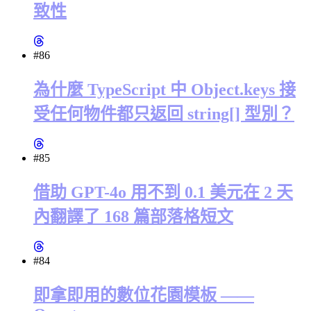
致性
#86
為什麼 TypeScript 中 Object.keys 接
受任何物件都只返回 string[] 型別？
#85
借助 GPT-4o 用不到 0.1 美元在 2 天
內翻譯了 168 篇部落格短文
#84
即拿即用的數位花園模板 ——