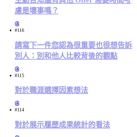
慮是壞事嗎？
#116
請寫下一件您認為很重要也很想告訴
別人：別和他人比較背後的觀點
#115
對於職涯選擇因素想法
#114
對於展示履歷成果統計的看法