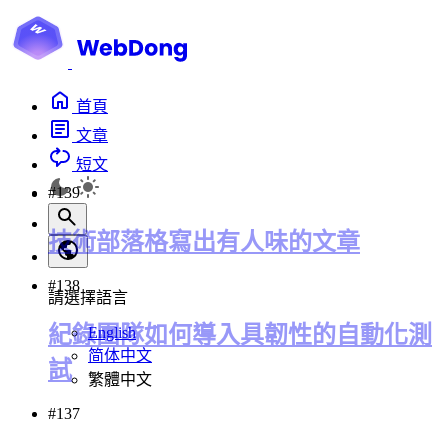
首頁
文章
短文
#139
技術部落格寫出有人味的文章
#138
請選擇語言
紀錄團隊如何導入具韌性的自動化測
English
简体中文
試
繁體中文
#137