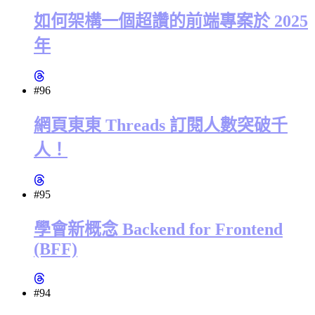
如何架構一個超讚的前端專案於 2025
年
#96
網頁東東 Threads 訂閱人數突破千
人！
#95
學會新概念 Backend for Frontend
(BFF)
#94