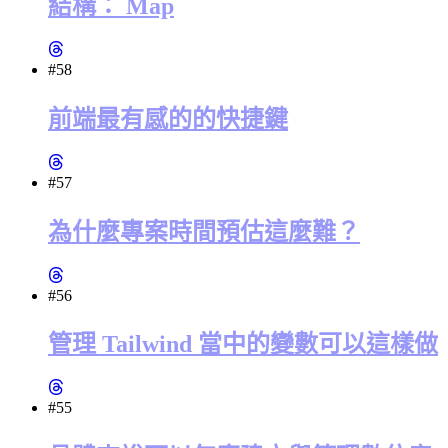
結構： Map
#58
前端最有感的的快捷鍵
#57
為什麼專案時間預估這麼難？
#56
管理 Tailwind 當中的變數可以這樣做
#55