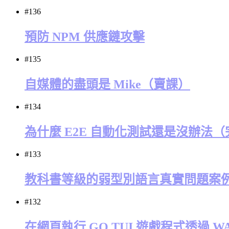
#136
預防 NPM 供應鏈攻擊
#135
自媒體的盡頭是 Mike（賣課）
#134
為什麼 E2E 自動化測試還是沒辦法
#133
教科書等級的弱型別語言真實問題案
#132
在網頁執行 GO TUI 遊戲程式透過 W