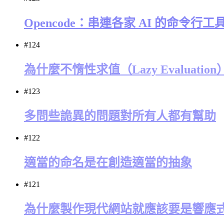
Opencode：串連各家 AI 的命令行工
#124
為什麼不惰性求值（Lazy Evaluati
#123
多問些詭異的問題對所有人都有幫助
#122
適當的命名是在創造適當的抽象
#121
為什麼製作現代網站就應該要是響應