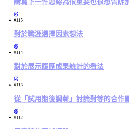
請寫下一件您認為很重要也很想告訴
#115
對於職涯選擇因素想法
#114
對於展示履歷成果統計的看法
#113
從「試用期後調薪」討論對等的合作
#112