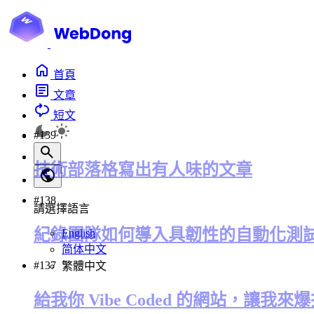
首頁
文章
短文
#139
技術部落格寫出有人味的文章
#138
請選擇語言
紀錄團隊如何導入具韌性的自動化測
English
简体中文
#137
繁體中文
給我你 Vibe Coded 的網站，讓我來