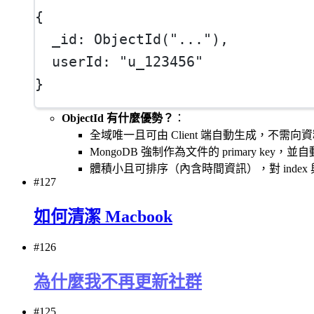
{
_id
: 
ObjectId
(
"..."
),
userId
: 
"u_123456"
}
ObjectId 有什麼優勢？
：
全域唯一且可由 Client 端自動生成，不
MongoDB 強制作為文件的 primary key，並自動建
體積小且可排序（內含時間資訊），對 index
#127
如何清潔 Macbook
#126
為什麼我不再更新社群
#125