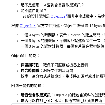
是不是使用
查詢會暴露敏感資訊？
_id
能不能自創 id？
的資料型別是
ObjectId
🔗
而非字串或數字，為啥
_id
根據
ObjectId
🔗
官方文件描述，ObjectId 數值是 12 byt
一個 4 bytes 的時間戳，表示 ObjectId 的建立
一個 5 bytes 的隨機值，每個客戶端進程產
一個 3 bytes 的遞增計數器，每個客戶端進程
ObjectId 目的為：
保證獨特性
：確保不同服務或機器上獨特
包含時間戳
：紀錄文件創建時間
效率
：為分散式系統設計，生成時無須考慮其他服
回到一開始的問題：
是否包含敏感資訊
：ObjectId 的確包含資料
是否可以自訂
：可以，但通常讓
負責技術
_id
_id