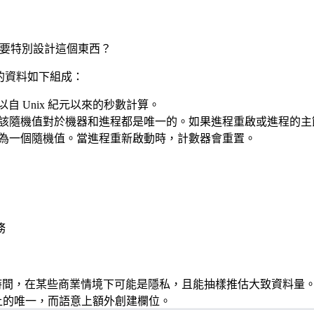
要特別設計這個東西？
es 的資料如下組成：
時間，以自 Unix 紀元以來的秒數計算。
生一次。該隨機值對於機器和進程都是唯一的。如果進程重啟或進程
初始值為一個隨機值。當進程重新啟動時，計數器會重置。
務
的創建時間，在某些商業情境下可能是隱私，且能抽樣推估大致資料量
上的唯一，而語意上額外創建欄位。