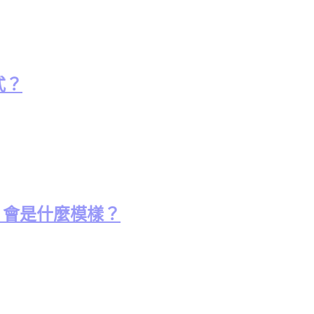
式？
UI 會是什麼模樣？