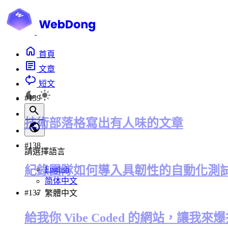
首頁
文章
短文
#139
技術部落格寫出有人味的文章
#138
請選擇語言
紀錄團隊如何導入具韌性的自動化測
English
简体中文
#137
繁體中文
給我你 Vibe Coded 的網站，讓我來