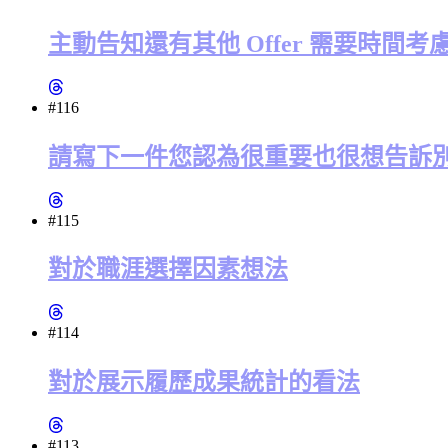
主動告知還有其他 Offer 需要時間
#116
請寫下一件您認為很重要也很想告訴
#115
對於職涯選擇因素想法
#114
對於展示履歷成果統計的看法
#113