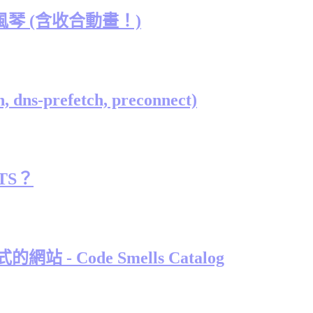
生手風琴 (含收合動畫！)
s-prefetch, preconnect)
 TS？
 - Code Smells Catalog