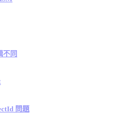
輯不同
t
ctId 問題