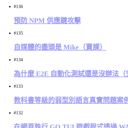
#136
預防 NPM 供應鏈攻擊
#135
自媒體的盡頭是 Mike（賣課）
#134
為什麼 E2E 自動化測試還是沒辦法
#133
教科書等級的弱型別語言真實問題案
#132
在網頁執行 GO TUI 遊戲程式透過 W