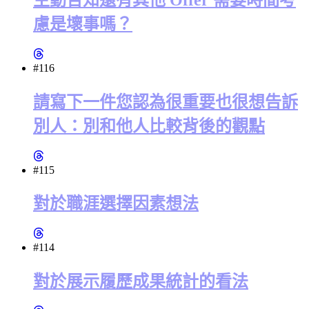
慮是壞事嗎？
#116
請寫下一件您認為很重要也很想告訴
別人：別和他人比較背後的觀點
#115
對於職涯選擇因素想法
#114
對於展示履歷成果統計的看法