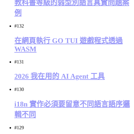
教科書等級的弱型別語言真實問題案
例
#132
在網頁執行 GO TUI 遊戲程式透過
WASM
#131
2026 我在用的 AI Agent 工具
#130
i18n 實作必須要留意不同語言語序邏
輯不同
#129