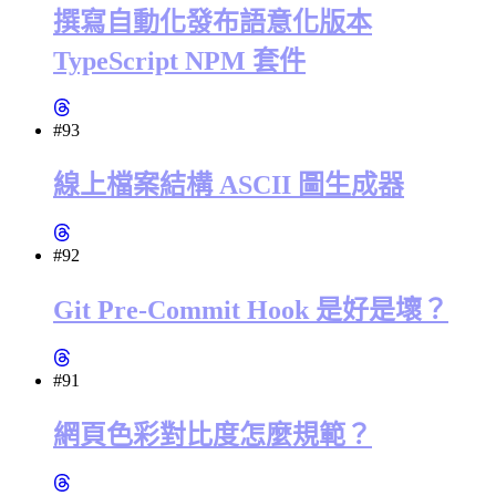
撰寫自動化發布語意化版本
TypeScript NPM 套件
#93
線上檔案結構 ASCII 圖生成器
#92
Git Pre-Commit Hook 是好是壞？
#91
網頁色彩對比度怎麼規範？