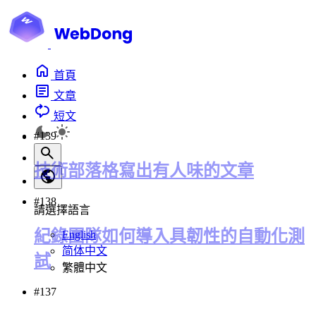
首頁
文章
短文
#139
技術部落格寫出有人味的文章
#138
請選擇語言
紀錄團隊如何導入具韌性的自動化測
English
简体中文
試
繁體中文
#137