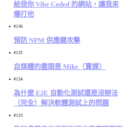
給我你 Vibe Coded 的網站，讓我來
爆打他
#136
預防 NPM 供應鏈攻擊
#135
自媒體的盡頭是 Mike（賣課）
#134
為什麼 E2E 自動化測試還是沒辦法
（完全）解決軟體測試上的問題
#133