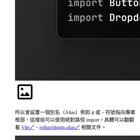
所以會設置一個別名（Alias）例如
或
符號指向專案
@
~
根部，這樣就可以使用絕對路徑 import。具體可以翻翻
看
Vite
🔗
、
rollup/plugin-alias
🔗
相關文件。