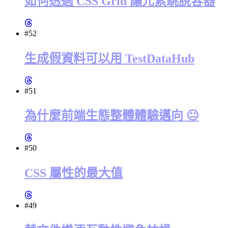
如何透過 CSS Grid 讓元素跳脫容器
#52
生成假資料可以用 TestDataHub
#51
為什麼前端生態整體體驗邁向 😐
#50
CSS 屬性的最大值
#49