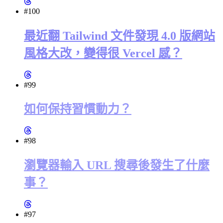
#100
最近翻 Tailwind 文件發現 4.0 版網站
風格大改，變得很 Vercel 感？
#99
如何保持習慣動力？
#98
瀏覽器輸入 URL 搜尋後發生了什麼
事？
#97