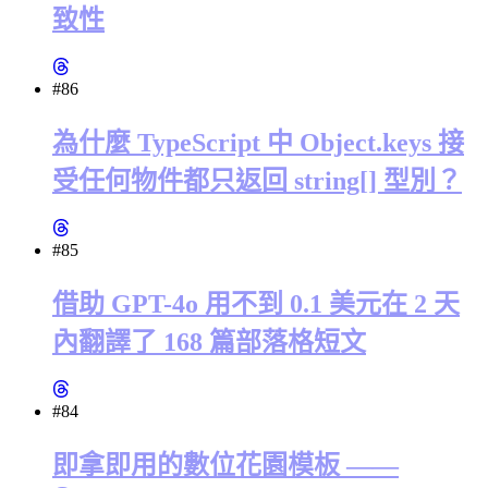
致性
#86
為什麼 TypeScript 中 Object.keys 接
受任何物件都只返回 string[] 型別？
#85
借助 GPT-4o 用不到 0.1 美元在 2 天
內翻譯了 168 篇部落格短文
#84
即拿即用的數位花園模板 ——