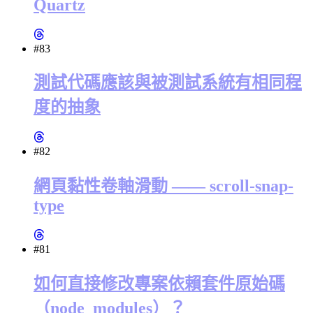
Quartz
#83
測試代碼應該與被測試系統有相同程
度的抽象
#82
網頁黏性卷軸滑動 —— scroll-snap-
type
#81
如何直接修改專案依賴套件原始碼
（node_modules）？