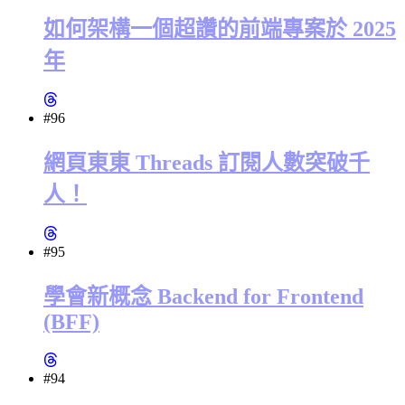
如何架構一個超讚的前端專案於 2025
年
#96
網頁東東 Threads 訂閱人數突破千
人！
#95
學會新概念 Backend for Frontend
(BFF)
#94