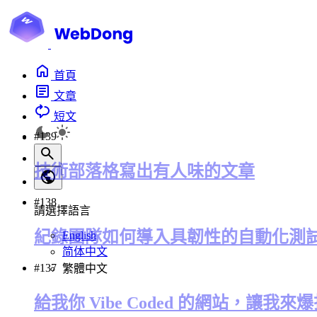
首頁
文章
短文
#139
技術部落格寫出有人味的文章
#138
請選擇語言
紀錄團隊如何導入具韌性的自動化測
English
简体中文
#137
繁體中文
給我你 Vibe Coded 的網站，讓我來