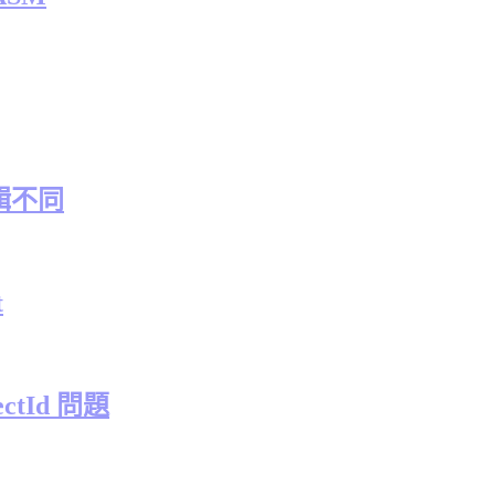
輯不同
t
ctId 問題