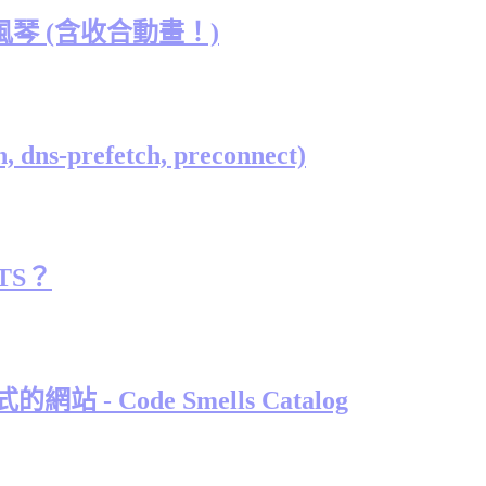
生手風琴 (含收合動畫！)
s-prefetch, preconnect)
 TS？
 - Code Smells Catalog