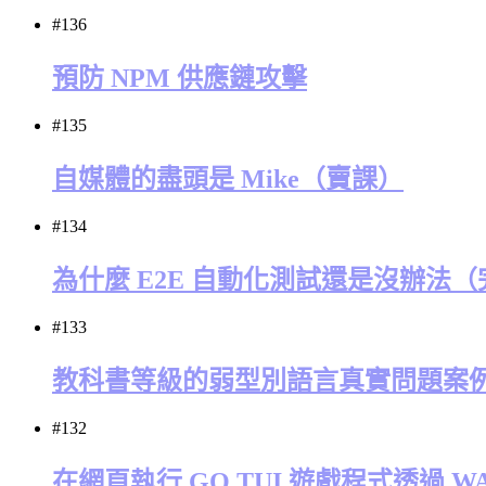
#136
預防 NPM 供應鏈攻擊
#135
自媒體的盡頭是 Mike（賣課）
#134
為什麼 E2E 自動化測試還是沒辦法
#133
教科書等級的弱型別語言真實問題案
#132
在網頁執行 GO TUI 遊戲程式透過 W