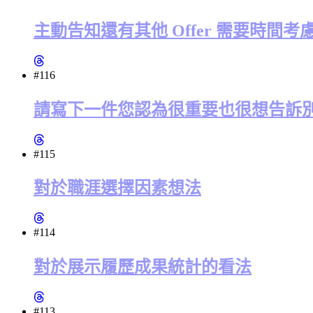
主動告知還有其他 Offer 需要時間
#116
請寫下一件您認為很重要也很想告訴
#115
對於職涯選擇因素想法
#114
對於展示履歷成果統計的看法
#113