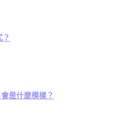
式？
UI 會是什麼模樣？