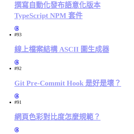
撰寫自動化發布語意化版本
TypeScript NPM 套件
#93
線上檔案結構 ASCII 圖生成器
#92
Git Pre-Commit Hook 是好是壞？
#91
網頁色彩對比度怎麼規範？