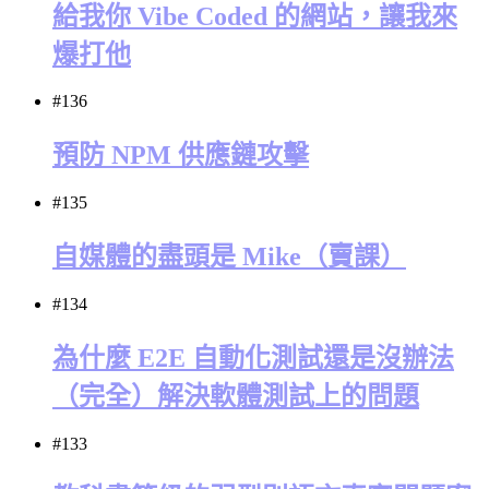
給我你 Vibe Coded 的網站，讓我來
爆打他
#136
預防 NPM 供應鏈攻擊
#135
自媒體的盡頭是 Mike（賣課）
#134
為什麼 E2E 自動化測試還是沒辦法
（完全）解決軟體測試上的問題
#133