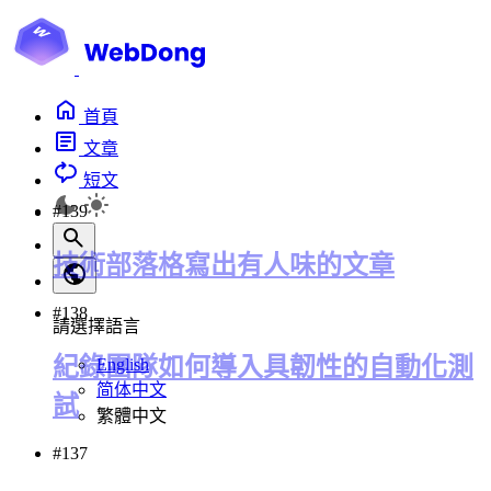
首頁
文章
短文
#139
技術部落格寫出有人味的文章
#138
請選擇語言
紀錄團隊如何導入具韌性的自動化測
English
简体中文
試
繁體中文
#137