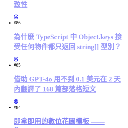
致性
#86
為什麼 TypeScript 中 Object.keys 接
受任何物件都只返回 string[] 型別？
#85
借助 GPT-4o 用不到 0.1 美元在 2 天
內翻譯了 168 篇部落格短文
#84
即拿即用的數位花園模板 ——