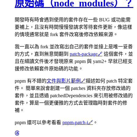
原始碼（node_modules）？
開發時有時會遇到使用的套件存在一些 BUG 或功能需
要補上，且沒有時間慢慢發請求等待套件更新，像這樣
的情境通常就是 fork 套件改寫後修改依賴來源。
我一直以為 fork 並改寫出自己的套件並接上是唯一妥善
的方式，直到無意間翻到
patch-package
🔗
這個套件，並
且在細讀文件後才發現原來 pnpm 與 yarn2+ 早就已經支
援修改依賴套件原始碼的功能。
pnpm 有不錯的
文件與影片範例
🔗
描述如何 patch 特定套
件。 簡單來說會創建一個 patches 資料夾存放修改過的
套件，並且透過 patchedDependencies 來引用被修改過的
套件，算是一個更優雅的方式去管理臨時對套件的修
補。
pnpm 還可以參考看看
pnpm-patch-i
🔗
。