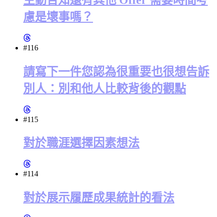
慮是壞事嗎？
#116
請寫下一件您認為很重要也很想告訴
別人：別和他人比較背後的觀點
#115
對於職涯選擇因素想法
#114
對於展示履歷成果統計的看法