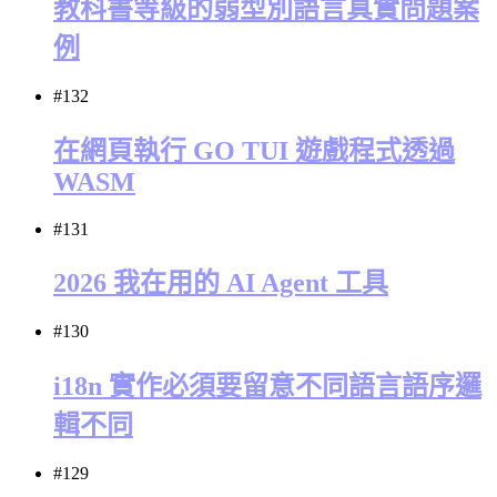
教科書等級的弱型別語言真實問題案
例
#132
在網頁執行 GO TUI 遊戲程式透過
WASM
#131
2026 我在用的 AI Agent 工具
#130
i18n 實作必須要留意不同語言語序邏
輯不同
#129