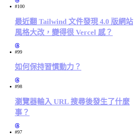
#100
最近翻 Tailwind 文件發現 4.0 版網站
風格大改，變得很 Vercel 感？
#99
如何保持習慣動力？
#98
瀏覽器輸入 URL 搜尋後發生了什麼
事？
#97