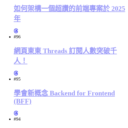
如何架構一個超讚的前端專案於 2025
年
#96
網頁東東 Threads 訂閱人數突破千
人！
#95
學會新概念 Backend for Frontend
(BFF)
#94