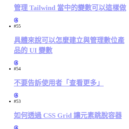
管理 Tailwind 當中的變數可以這樣做
#55
具體來說可以怎麼建立與管理數位產
品的 UI 變數
#54
不要告訴使用者「查看更多」
#53
如何透過 CSS Grid 讓元素跳脫容器