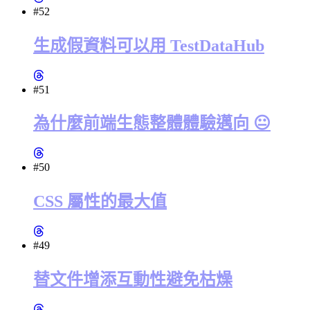
#52
生成假資料可以用 TestDataHub
#51
為什麼前端生態整體體驗邁向 😐
#50
CSS 屬性的最大值
#49
替文件增添互動性避免枯燥