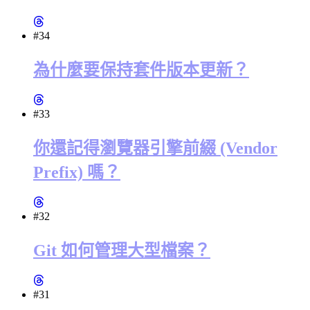
#34
為什麼要保持套件版本更新？
#33
你還記得瀏覽器引擎前綴 (Vendor
Prefix) 嗎？
#32
Git 如何管理大型檔案？
#31