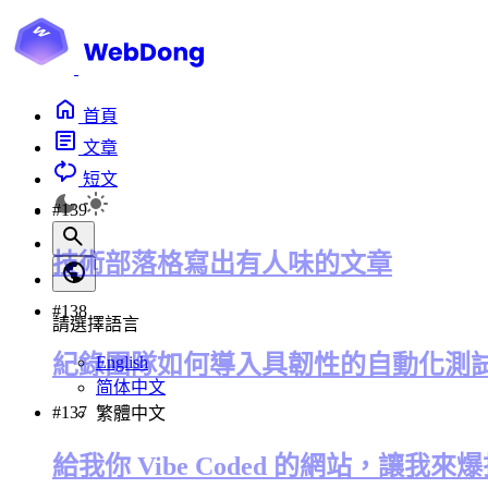
首頁
文章
短文
#139
技術部落格寫出有人味的文章
#138
請選擇語言
紀錄團隊如何導入具韌性的自動化測
English
简体中文
#137
繁體中文
給我你 Vibe Coded 的網站，讓我來