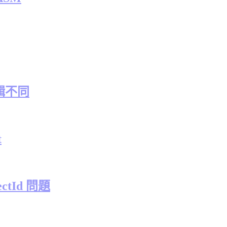
輯不同
t
ctId 問題