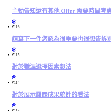
主動告知還有其他 Offer 需要時間
#116
請寫下一件您認為很重要也很想告訴
#115
對於職涯選擇因素想法
#114
對於展示履歷成果統計的看法
#113