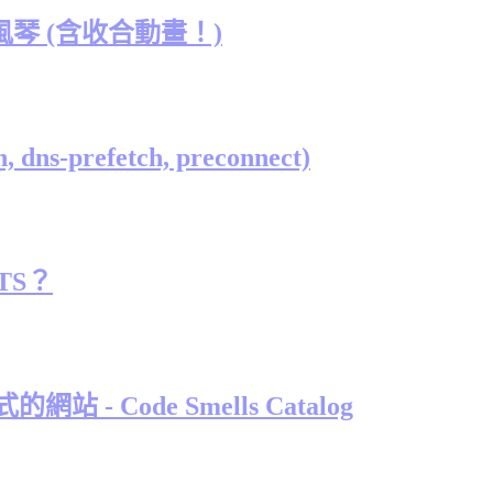
生手風琴 (含收合動畫！)
s-prefetch, preconnect)
 TS？
 - Code Smells Catalog