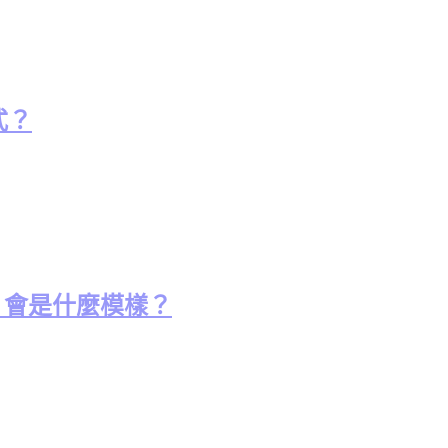
式？
UI 會是什麼模樣？