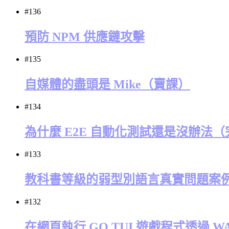
#136
預防 NPM 供應鏈攻擊
#135
自媒體的盡頭是 Mike（賣課）
#134
為什麼 E2E 自動化測試還是沒辦法
#133
教科書等級的弱型別語言真實問題案
#132
在網頁執行 GO TUI 遊戲程式透過 W