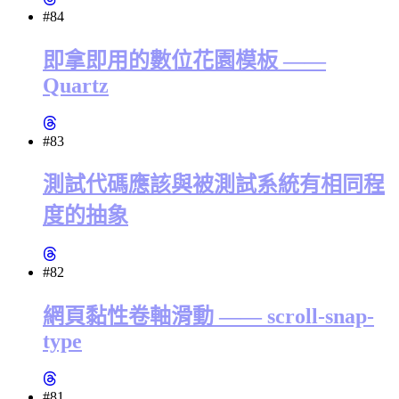
#84
即拿即用的數位花園模板 ——
Quartz
#83
測試代碼應該與被測試系統有相同程
度的抽象
#82
網頁黏性卷軸滑動 —— scroll-snap-
type
#81