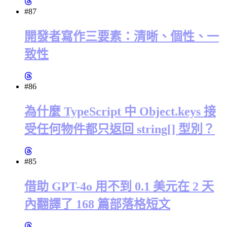
#87
開發者寫作三要素：清晰、個性、一
致性
#86
為什麼 TypeScript 中 Object.keys 接
受任何物件都只返回 string[] 型別？
#85
借助 GPT-4o 用不到 0.1 美元在 2 天
內翻譯了 168 篇部落格短文