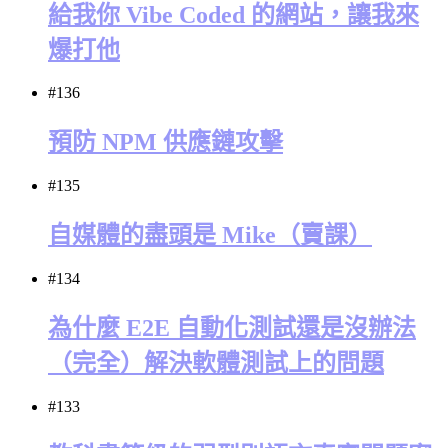
給我你 Vibe Coded 的網站，讓我來
爆打他
#136
預防 NPM 供應鏈攻擊
#135
自媒體的盡頭是 Mike（賣課）
#134
為什麼 E2E 自動化測試還是沒辦法
（完全）解決軟體測試上的問題
#133