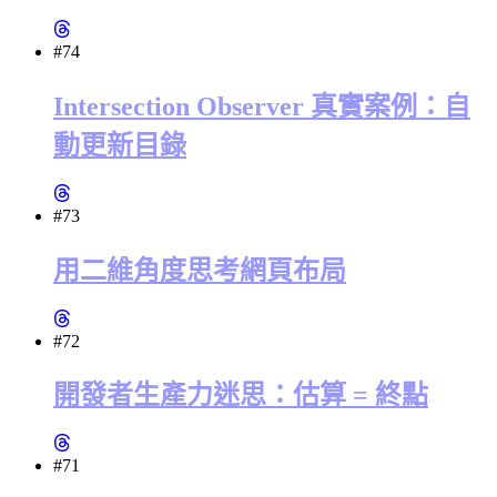
#74
Intersection Observer 真實案例：自
動更新目錄
#73
用二維角度思考網頁布局
#72
開發者生產力迷思：估算 = 終點
#71