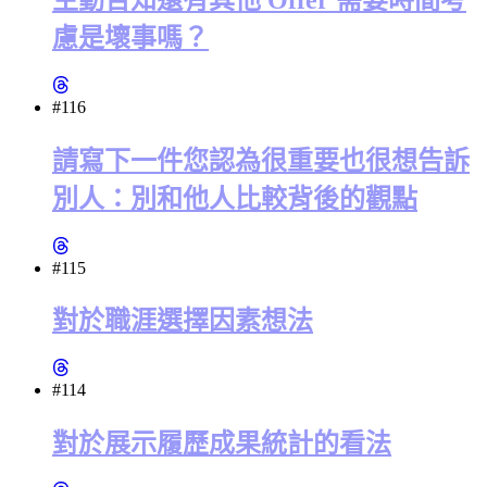
慮是壞事嗎？
#116
請寫下一件您認為很重要也很想告訴
別人：別和他人比較背後的觀點
#115
對於職涯選擇因素想法
#114
對於展示履歷成果統計的看法