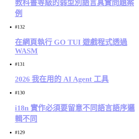
教科書等級的弱型別語言真實問題案
例
#132
在網頁執行 GO TUI 遊戲程式透過
WASM
#131
2026 我在用的 AI Agent 工具
#130
i18n 實作必須要留意不同語言語序邏
輯不同
#129