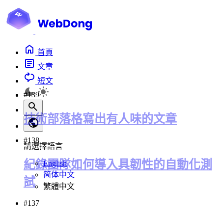
首頁
文章
短文
#139
技術部落格寫出有人味的文章
#138
請選擇語言
紀錄團隊如何導入具韌性的自動化測
English
简体中文
試
繁體中文
#137