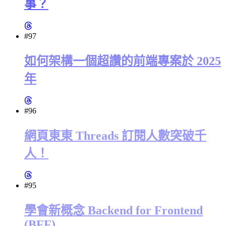
事？
#97
如何架構一個超讚的前端專案於 2025
年
#96
網頁東東 Threads 訂閱人數突破千
人！
#95
學會新概念 Backend for Frontend
(BFF)