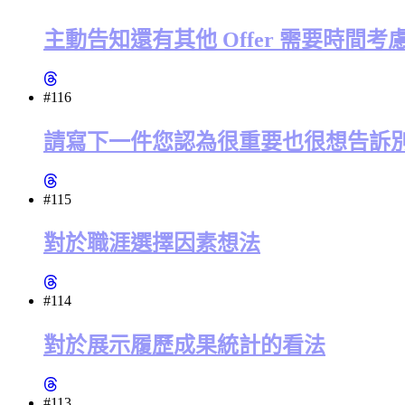
主動告知還有其他 Offer 需要時間
#116
請寫下一件您認為很重要也很想告訴
#115
對於職涯選擇因素想法
#114
對於展示履歷成果統計的看法
#113