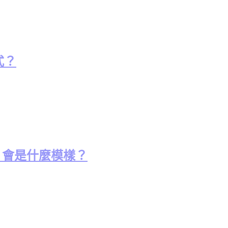
式？
UI 會是什麼模樣？