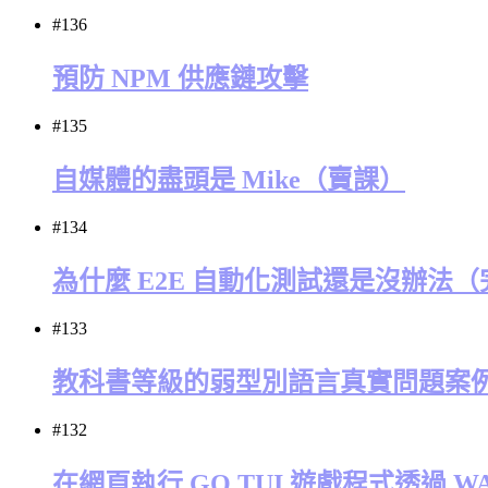
#136
預防 NPM 供應鏈攻擊
#135
自媒體的盡頭是 Mike（賣課）
#134
為什麼 E2E 自動化測試還是沒辦法
#133
教科書等級的弱型別語言真實問題案
#132
在網頁執行 GO TUI 遊戲程式透過 W