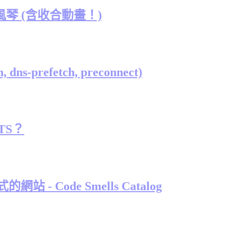
生手風琴 (含收合動畫！)
s-prefetch, preconnect)
 TS？
 - Code Smells Catalog