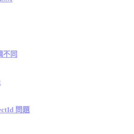
輯不同
t
ctId 問題