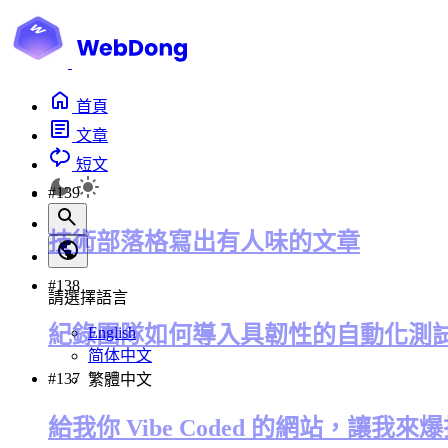
首頁
文章
短文
#139
技術部落格寫出有人味的文章
#138
請選擇語言
紀錄團隊如何導入具韌性的自動化測
English
简体中文
#137
繁體中文
給我你 Vibe Coded 的網站，讓我來