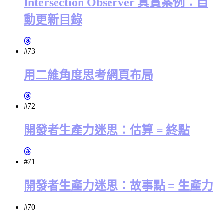
Intersection Observer 真實案例：自
動更新目錄
#73
用二維角度思考網頁布局
#72
開發者生產力迷思：估算 = 終點
#71
開發者生產力迷思：故事點 = 生產力
#70