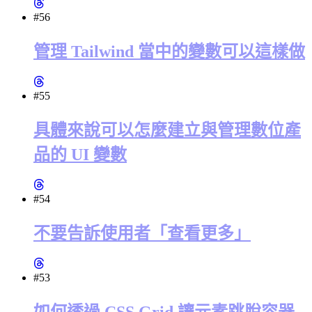
#56
管理 Tailwind 當中的變數可以這樣做
#55
具體來說可以怎麼建立與管理數位產
品的 UI 變數
#54
不要告訴使用者「查看更多」
#53
如何透過 CSS Grid 讓元素跳脫容器