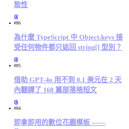
致性
#86
為什麼 TypeScript 中 Object.keys 接
受任何物件都只返回 string[] 型別？
#85
借助 GPT-4o 用不到 0.1 美元在 2 天
內翻譯了 168 篇部落格短文
#84
即拿即用的數位花園模板 ——