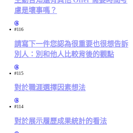
慮是壞事嗎？
#116
請寫下一件您認為很重要也很想告訴
別人：別和他人比較背後的觀點
#115
對於職涯選擇因素想法
#114
對於展示履歷成果統計的看法