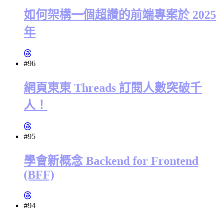
如何架構一個超讚的前端專案於 2025
年
#96
網頁東東 Threads 訂閱人數突破千
人！
#95
學會新概念 Backend for Frontend
(BFF)
#94