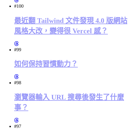
#100
最近翻 Tailwind 文件發現 4.0 版網站
風格大改，變得很 Vercel 感？
#99
如何保持習慣動力？
#98
瀏覽器輸入 URL 搜尋後發生了什麼
事？
#97