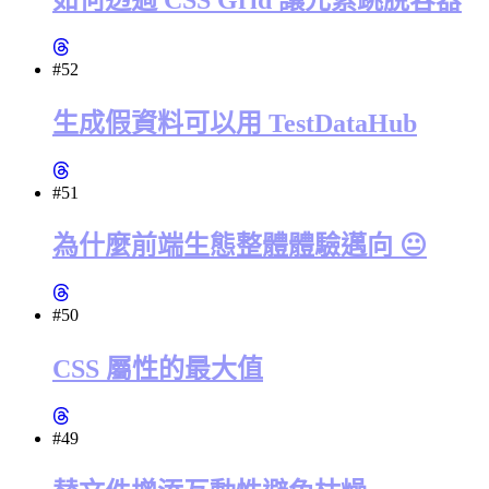
#52
生成假資料可以用 TestDataHub
#51
為什麼前端生態整體體驗邁向 😐
#50
CSS 屬性的最大值
#49