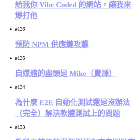
給我你 Vibe Coded 的網站，讓我來
爆打他
#136
預防 NPM 供應鏈攻擊
#135
自媒體的盡頭是 Mike（賣課）
#134
為什麼 E2E 自動化測試還是沒辦法
（完全）解決軟體測試上的問題
#133