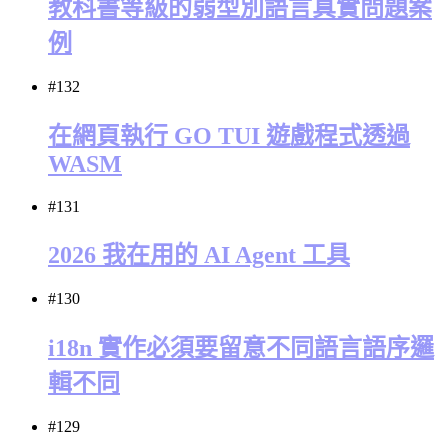
教科書等級的弱型別語言真實問題案
例
#132
在網頁執行 GO TUI 遊戲程式透過
WASM
#131
2026 我在用的 AI Agent 工具
#130
i18n 實作必須要留意不同語言語序邏
輯不同
#129