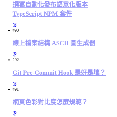
撰寫自動化發布語意化版本
TypeScript NPM 套件
#93
線上檔案結構 ASCII 圖生成器
#92
Git Pre-Commit Hook 是好是壞？
#91
網頁色彩對比度怎麼規範？