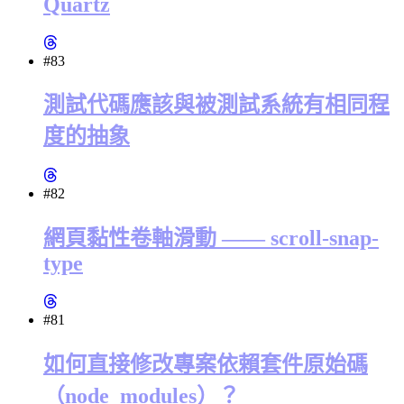
Quartz
#83
測試代碼應該與被測試系統有相同程
度的抽象
#82
網頁黏性卷軸滑動 —— scroll-snap-
type
#81
如何直接修改專案依賴套件原始碼
（node_modules）？