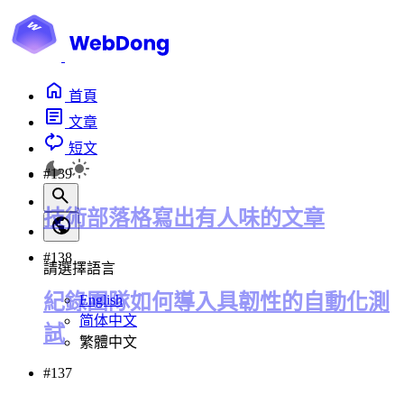
首頁
文章
短文
#139
技術部落格寫出有人味的文章
#138
請選擇語言
紀錄團隊如何導入具韌性的自動化測
English
简体中文
試
繁體中文
#137