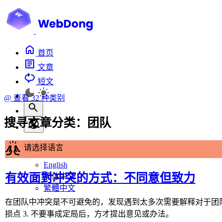
首页
文章
短文
@
查看 32 种类别
搜寻文章分类：
团队
请选择语言
English
有效面對冲突的方式：不同意但致力
简体中文
繁體中文
在团队中冲突是不可避免的，发现遇到太多次需要解释对于团队冲突的看
损点 3. 不要事成定局后，方才提出意见或办法。