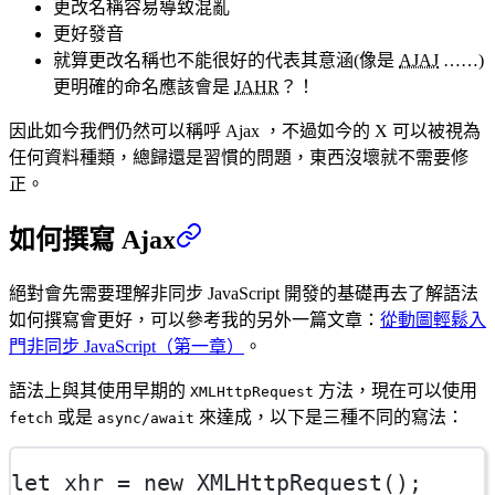
更改名稱容易導致混亂
更好發音
就算更改名稱也不能很好的代表其意涵(像是
AJAJ
……)
更明確的命名應該會是
JAHR
？！
因此如今我們仍然可以稱呼 Ajax ，不過如今的 X 可以被視為
任何資料種類，總歸還是習慣的問題，東西沒壞就不需要修
正。
如何撰寫 Ajax
絕對會先需要理解非同步 JavaScript 開發的基礎再去了解語法
如何撰寫會更好，可以參考我的另外一篇文章：
從動圖輕鬆入
門非同步 JavaScript（第一章）
。
語法上與其使用早期的
方法，現在可以使用
XMLHttpRequest
或是
來達成，以下是三種不同的寫法：
fetch
async/await
let
 xhr 
=
new
XMLHttpRequest
();