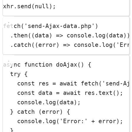
xhr.
send
(
null
);
fetch
(
'send-Ajax-data.php'
)
  .
then
((
data
) 
=>
 console.
log
(data))
  .
catch
((
error
) 
=>
 console.
log
(
'Err
async
function
doAjax
() {
try
 {
const
res
=
await
fetch
(
'send-Aj
const
data
=
await
 res.
text
();
    console.
log
(data);
  } 
catch
 (error) {
    console.
log
(
'Error:'
+
 error);
  }