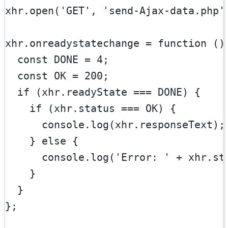
xhr.
open
(
'GET'
, 
'send-Ajax-data.php'
xhr.
onreadystatechange
=
function
 ()
const
DONE
=
4
;
const
OK
=
200
;
if
 (xhr.readyState 
===
DONE
) {
if
 (xhr.status 
===
OK
) {
      console.
log
(xhr.responseText);
    } 
else
 {
      console.
log
(
'Error: '
+
 xhr.st
    }
  }
};