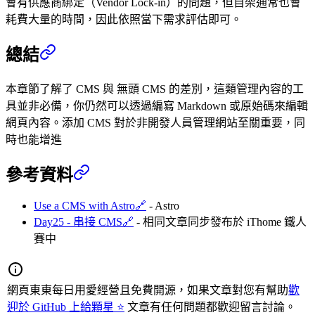
會有供應商綁定（Vendor Lock-in）的問題，但自架通常也會
耗費大量的時間，因此依照當下需求評估即可。
總結
本章節了解了 CMS 與 無頭 CMS 的差別，這類管理內容的工
具並非必備，你仍然可以透過編寫 Markdown 或原始碼來編輯
網頁內容。添加 CMS 對於非開發人員管理網站至關重要，同
時也能增進
參考資料
Use a CMS with Astro
🔗
- Astro
Day25 - 串接 CMS
🔗
- 相同文章同步發布於 iThome 鐵人
賽中
網頁東東每日用愛經營且免費開源，如果文章對您有幫助
歡
迎於 GitHub 上給顆星 ⭐
文章有任何問題都歡迎留言討論。