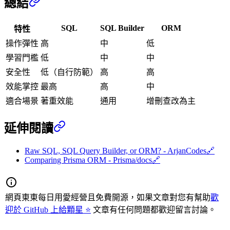
總結
SQL
SQL Builder
ORM
特性
操作彈性
高
中
低
學習門檻
低
中
中
安全性
低（自行防範）
高
高
效能掌控
最高
高
中
適合場景
著重效能
通用
增刪查改為主
延伸閱讀
Raw SQL, SQL Query Builder, or ORM? - ArjanCodes
🔗
Comparing Prisma ORM - Prisma/docs
🔗
網頁東東每日用愛經營且免費開源，如果文章對您有幫助
歡
迎於 GitHub 上給顆星 ⭐
文章有任何問題都歡迎留言討論。