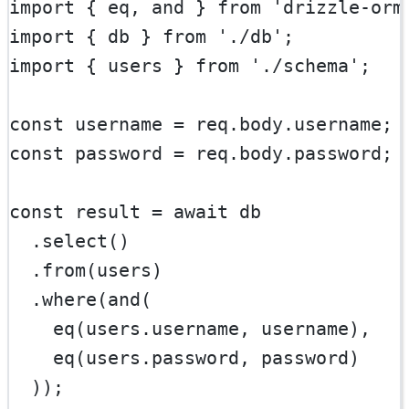
import
 { eq, and } 
from
'drizzle-orm
import
 { db } 
from
'./db'
;
import
 { users } 
from
'./schema'
;
const
username
=
 req.body.username;
const
password
=
 req.body.password;
const
result
=
await
 db
  .
select
()
  .
from
(users)
  .
where
(
and
(
eq
(users.username, username),
eq
(users.password, password)
  ));