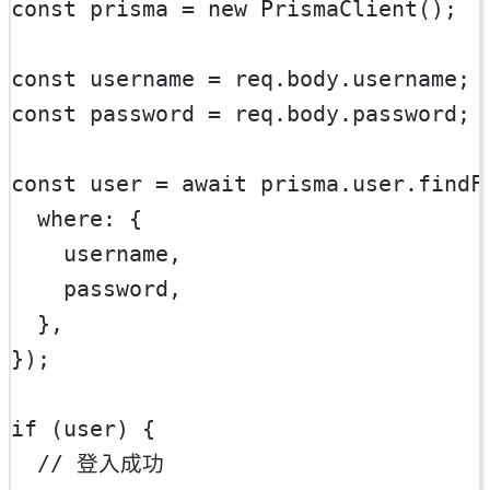
const
prisma
=
new
PrismaClient
();
const
username
=
 req.body.username;
const
password
=
 req.body.password;
const
user
=
await
 prisma.user.
findF
  where: {
    username,
    password,
  },
});
if
 (user) {
// 登入成功