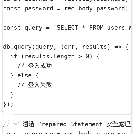
const
password
=
 req.body.password;
const
query
=
`SELECT * FROM users W
db.
query
(query, (
err
, 
results
) 
=>
 {
if
 (results.
length
>
0
) {
// 登入成功
  } 
else
 {
// 登入失敗
  }
});
// ✅ 透過 Prepared Statement 安全處理
const
username
=
 req.body.username;