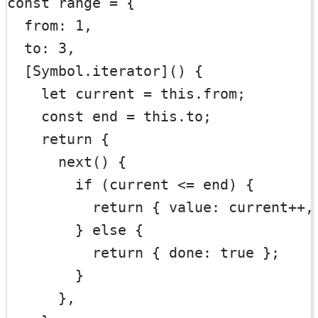
const
range
=
 {
  from: 
1
,
  to: 
3
,
  [Symbol.iterator]() {
let
 current 
=
this
.from;
const
end
=
this
.to;
return
 {
next
() {
if
 (current 
<=
 end) {
return
 { value: current
++
,
        } 
else
 {
return
 { done: 
true
 };
        }
      },