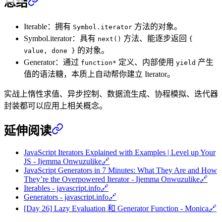
总结
Iterable：拥有
方法的对象。
Symbol.iterator
Symbol.iterator：具有
方法、能逐步返回
next()
{
的对象。
value, done }
Generator：通过
定义、内部使用
产生
function*
yield
值的语法糖，本质上自动帮你建立 Iterator。
实战上惰性求值、异步控制、数据流生成、协程模拟、迭代器
封装都可以应用上相关概念。
延伸阅读
JavaScript Iterators Explained with Examples | Level up Your
JS - Ijemma Onwuzulike
🔗
JavaScript Generators in 7 Minutes: What They Are and How
They’re the Overpowered Iterator - Ijemma Onwuzulike
🔗
Iterables - javascript.info
🔗
Generators - javascript.info
🔗
[Day 26] Lazy Evaluation 和 Generator Function - Monica
🔗