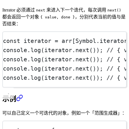
Iterator 必须通过
来进入下一个迭代，每次调用
next
next()
都会返回一个对象
，分别代表当前的值与是
{ value, done }
否结束：
const
iterator
=
 arr[Symbol.iterator
console.
log
(iterator.
next
()); 
// { v
console.
log
(iterator.
next
()); 
// { v
console.
log
(iterator.
next
()); 
// { v
console.
log
(iterator.
next
()); 
// { v
示例
可以自己定义一个可迭代的对象，例如一个「范围生成器」：