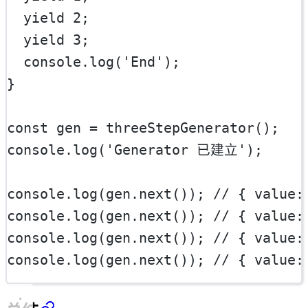
yield
2
;
yield
3
;
  console.
log
(
'End'
);
}
const
gen
=
threeStepGenerator
();
console.
log
(
'Generator 已建立'
);
console.
log
(gen.
next
()); 
// { value:
console.
log
(gen.
next
()); 
// { value:
console.
log
(gen.
next
()); 
// { value:
console.
log
(gen.
next
()); 
// { value: