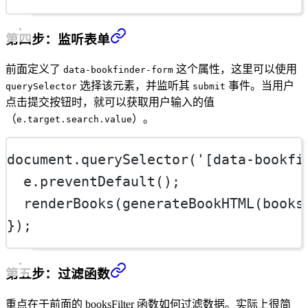
第四步：监听表单
前面定义了
这个属性，这里可以使用
data-bookfinder-form
选择该元素，并监听其
事件。当用户
querySelector
submit
点击提交按钮时，就可以获取用户输入的值
（
）。
e.target.search.value
document.
querySelector
(
'[data-bookfi
  e.
preventDefault
();
renderBooks
(
generateBookHTML
(
books
});
第五步：过滤函数
重点在于前面的 booksFilter 函数如何过滤数据。实际上很简