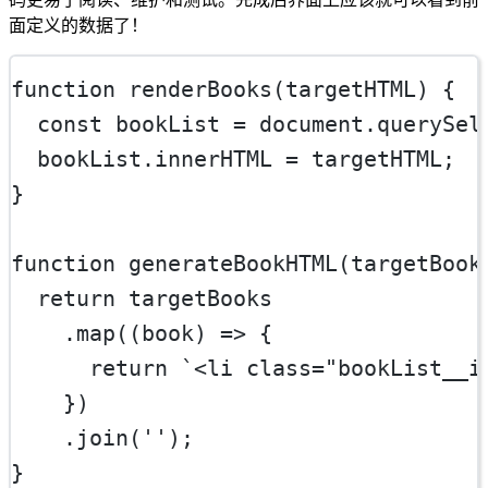
面定义的数据了！
function
renderBooks
(
targetHTML
) {
const
bookList
=
 document.
querySel
  bookList.innerHTML 
=
 targetHTML;
}
function
generateBookHTML
(
targetBook
return
 targetBooks
    .
map
((
book
) 
=>
 {
return
`<li class="bookList__i
    })
    .
join
(
''
);
}