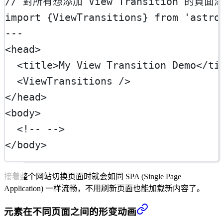
// 對所有想添加 View Transition 的頁面添加 
import
 {ViewTransitions} 
from
'astro
---
<
head
>
  <
title
>My View Transition Demo</
ti
  <
ViewTransitions
 />
</
head
>
<
body
>
  <!-- -->
</
body
>
接着整个网站切换页面时就会如同 SPA (Single Page
Application) 一样流畅，不用刷新页面也能加载新内容了。
元素在不同页面之间的形变动画