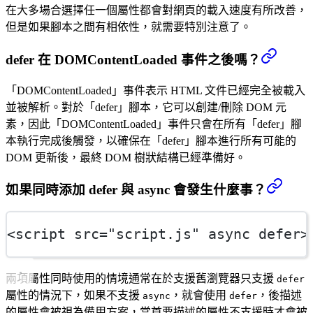
在大多場合選擇任一個屬性都會對網頁的載入速度有所改善，
但是如果腳本之間有相依性，就需要特別注意了。
defer 在 DOMContentLoaded 事件之後嗎？
「DOMContentLoaded」事件表示 HTML 文件已經完全被載入
並被解析。對於「defer」腳本，它可以創建/刪除 DOM 元
素，因此「DOMContentLoaded」事件只會在所有「defer」腳
本執行完成後觸發，以確保在「defer」腳本進行所有可能的
DOM 更新後，最終 DOM 樹狀結構已經準備好。
如果同時添加 defer 與 async 會發生什麼事？
<
script
src
=
"script.js"
async
defer
>
兩項屬性同時使用的情境通常在於支援舊瀏覽器只支援
defer
屬性的情況下，如果不支援
，就會使用
，後描述
async
defer
的屬性會被視為備用方案，當首要描述的屬性不支援時才會被