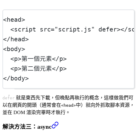
<
head
>
  <
script
src
=
"script.js"
defer
></
sc
</
head
>
<
body
>
  <
p
>第一個元素</
p
>
  <
p
>第二個元素</
p
>
</
body
>
就是東西先下載，但晚點再執行的概念，這樣做我們可
defer
以在網頁的開頭（通常會在
中）就向外抓取腳本資源，
<head>
並在 DOM 渲染完畢時才執行。
解決方法三：async