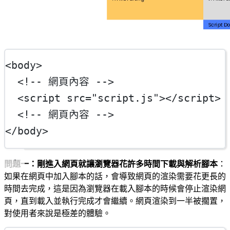
<
body
>
<!-- 網頁內容 -->
  <
script
src
=
"script.js"
></
script
>
<!-- 網頁內容 -->
</
body
>
問題一：剛進入網頁就讓瀏覽器花許多時間下載與解析腳本
：
如果在網頁中加入腳本的話，會導致網頁的渲染需要花更長的
時間去完成，這是因為瀏覽器在載入腳本的時候會停止渲染網
頁，直到載入並執行完成才會繼續。網頁渲染到一半被擱置，
對使用者來說是極差的體驗。