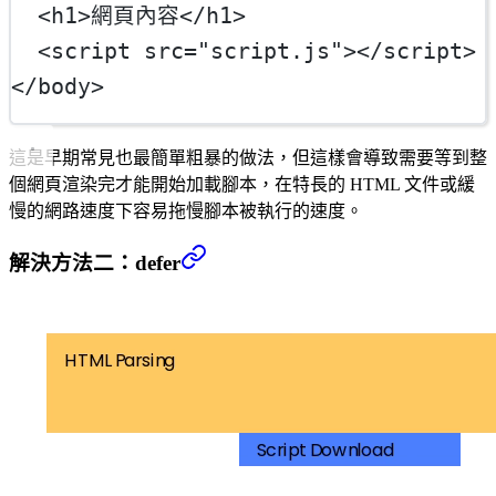
  <
h1
>網頁內容</
h1
>
  <
script
src
=
"script.js"
></
script
>
</
body
>
這是早期常見也最簡單粗暴的做法，但這樣會導致需要等到整
個網頁渲染完才能開始加載腳本，在特長的 HTML 文件或緩
慢的網路速度下容易拖慢腳本被執行的速度。
解決方法二：defer