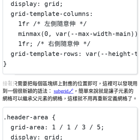
display
: 
grid
;
grid-template-columns
:
1
fr
/* 左側隨意伸 */
minmax
(
0
, 
var
(
--max-width-main
))
1
fr
; 
/* 右側隨意伸 */
grid-template-rows
: 
var
(
--height-t
}
接著只需要把每個區塊綁上對應的位置即可，這裡可以發現用
到一個很新穎的語法：
subgrid
🔗
，簡單來說就是讓子元素的
網格可以繼承父元素的網格，這樣就不用再重新定義網格了。
.header-area
 {
grid-area
: 
1
 / 
1
 / 
3
 / 
5
;
display
: 
grid
;