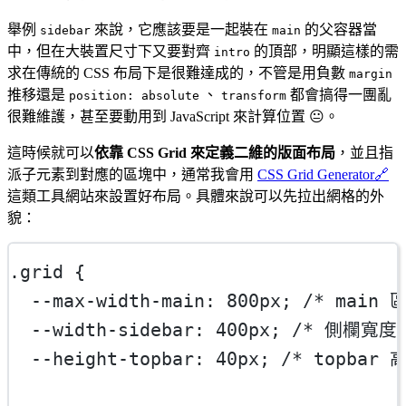
舉例
來說，它應該要是一起裝在
的父容器當
sidebar
main
中，但在大裝置尺寸下又要對齊
的頂部，明顯這樣的需
intro
求在傳統的 CSS 布局下是很難達成的，不管是用負數
margin
推移還是
、
都會搞得一團亂
position: absolute
transform
很難維護，甚至要動用到 JavaScript 來計算位置 😐。
這時候就可以
依靠 CSS Grid 來定義二維的版面布局
，並且指
派子元素到對應的區塊中，通常我會用
CSS Grid Generator
🔗
這類工具網站來設置好布局。具體來說可以先拉出網格的外
貌：
.grid
 {
--max-width-main
: 
800
px
; 
/* main
--width-sidebar
: 
400
px
; 
/* 側欄寬度 
--height-topbar
: 
40
px
; 
/* topbar 