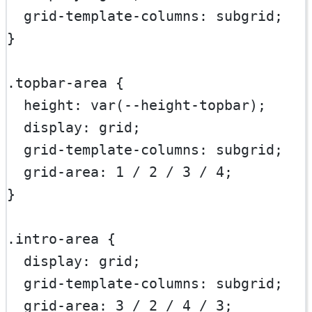
grid-template-columns
: 
subgrid
;
}
.topbar-area
 {
height
: 
var
(
--height-topbar
);
display
: 
grid
;
grid-template-columns
: 
subgrid
;
grid-area
: 
1
 / 
2
 / 
3
 / 
4
;
}
.intro-area
 {
display
: 
grid
;
grid-template-columns
: 
subgrid
;
grid-area
: 
3
 / 
2
 / 
4
 / 
3
;