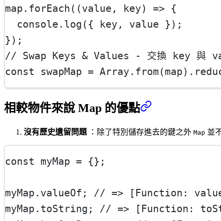
map.
forEach
((
value
, 
key
) 
=>
 {
  console.
log
({ key, value });
});
// Swap Keys & Values - 交換 key 與 v
const
swapMap
=
 Array.
from
(map).
redu
相較物件來說 Map 的優點
沒有歷史遺留問題
：除了特別儲存進去的鍵之外
並
Map
const
myMap
=
 {};
myMap.valueOf; 
// => [Function: valu
myMap.toString; 
// => [Function: toS