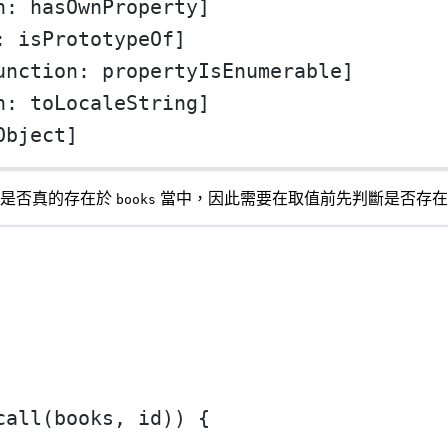
n: hasOwnProperty]
: isPrototypeOf]
unction: propertyIsEnumerable]
n: toLocaleString]
Object]
是否真的存在於
當中，因此需要在取值前先判斷是否存在
books
call
(books, id)) {