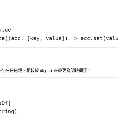
alue
ce
((
acc
, [
key
, 
value
]) 
=>
 acc.
set
(val
不存在任何鍵，相較於
來說更為明確簡潔。
Object
eOf]
tring]