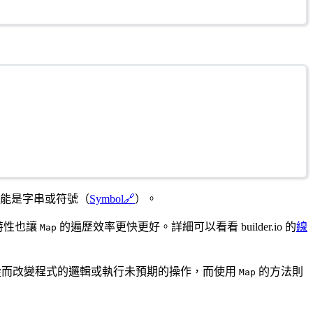
能是字串或符號（
Symbol
🔗
）。
特性也讓
的遍歷效率更快更好。詳細可以看看 builder.io 的
線
Map
從而改變程式的邏輯或執行未預期的操作，而使用
的方法則
Map