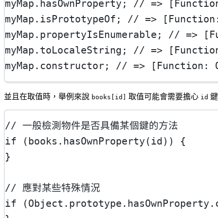
myMap.hasOwnProperty; 
// => [Functio
myMap.isPrototypeOf; 
// => [Function
myMap.propertyIsEnumerable; 
// => [F
myMap.toLocaleString; 
// => [Functio
myMap.
constructor
; 
// => [Function: 
並且在取值時，舉例來說
取值可能會需要擔心
鍵
books[id]
id
// 一般檢測物件是否具備某個鍵的方法
if
 (books.
hasOwnProperty
(id)) {
}
// 應對某些特殊情況
if
 (
Object
.
prototype
.hasOwnProperty.