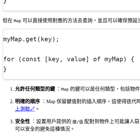
}
但在
可以直接使用對應的方法去查詢，並且可以確保預設
Map
myMap.
get
(key);
for
 (
const
 [
key
, 
value
] 
of
 myMap) {
}
允許任何類型的鍵
：
的鍵可以是任何類型，包括物件
Map
明確的順序
：Map 保留鍵值對的插入順序，這使得迭
上測驗
🔗
。
安全性
：設置用戶提供的
配對到物件上可能讓人惡
鍵/值
可以安全的避免這種情況。