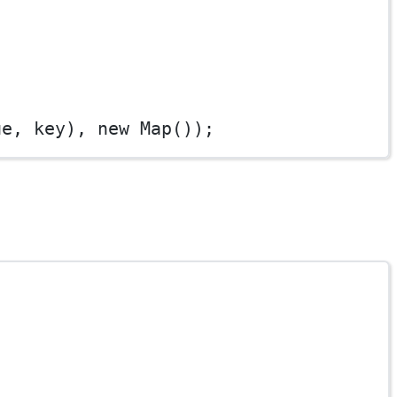
ue, key), 
new
Map
());