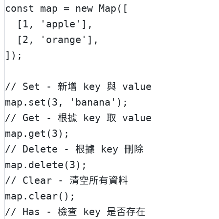
const
map
=
new
Map
([
  [
1
, 
'apple'
],
  [
2
, 
'orange'
],
]);
// Set - 新增 key 與 value
map.
set
(
3
, 
'banana'
);
// Get - 根據 key 取 value
map.
get
(
3
);
// Delete - 根據 key 刪除
map.
delete
(
3
);
// Clear - 清空所有資料
map.
clear
();
// Has - 檢查 key 是否存在