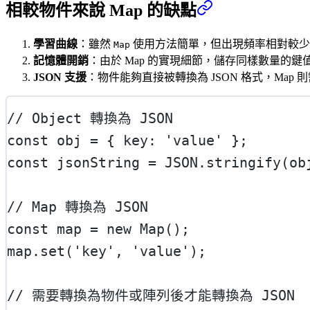
相較物件來說 Map 的缺點
學習曲線
：雖然
使用方法簡單，但出現頻率相對較少
Map
記憶體開銷
：由於 Map 的實現細節，儲存同樣數量的鍵
JSON 支援
：物件能夠直接被轉換為 JSON 格式，Map 
// Object 轉換為 JSON
const
obj
=
 { key: 
'value'
 };
const
jsonString
=
JSON
.
stringify
(ob
// Map 轉換為 JSON
const
map
=
new
Map
();
map.
set
(
'key'
, 
'value'
);
// 需要轉換為物件或陣列後才能轉換為 JSON