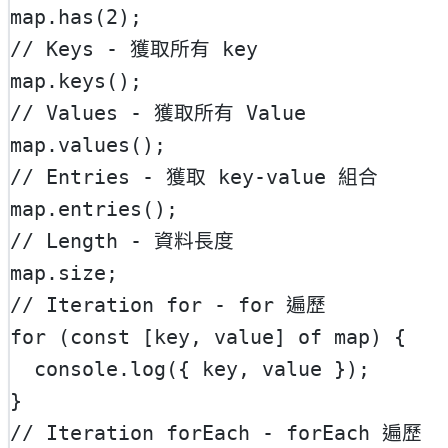
map.
has
(
2
);
// Keys - 獲取所有 key
map.
keys
();
// Values - 獲取所有 Value
map.
values
();
// Entries - 獲取 key-value 組合
map.
entries
();
// Length - 資料長度
map.size;
// Iteration for - for 遍歷
for
 (
const
 [
key
, 
value
] 
of
 map) {
  console.
log
({ key, value });
}
// Iteration forEach - forEach 遍歷