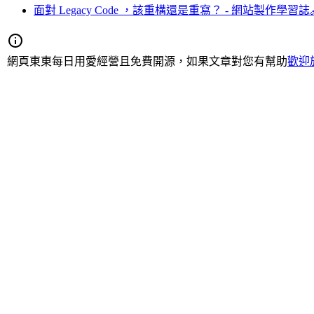
面對 Legacy Code ，該重構還是重寫？ - 網站製作學習誌
網頁東東每日用愛經營且免費開源，如果文章對您有幫助
歡迎於