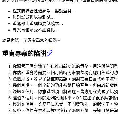
總之到達一個無法回頭的地步，或許只剩下重寫這個高風險的
程式間耦合性過高牽一髮動全身…
無測試或難以被測試…
重寫都比重構還要低成本…
專案再也承受不起變化…
於是你踏上了專案重寫的道路。
重寫專案的陷阱
你跟管理層討論了停止推出新功能的策略，用這段時間重
你估計重寫將需要 6 個月的時間來覆蓋現有應用程式的
幾個月後，發現了嚴重的錯誤，絕對需要在舊代碼中進行
幾個月後，一個全新的功能被銷售給客戶，但由於新版尚
經過 5 個月，你意識到項目將延遲。舊應用程式做了比
經過 7 個月，你開始測試新版本。QA 提出了很多應該
經過 9 個月，業務無法忍受「不開發功能」的狀況了
最終，你們在生產環境中擁有了兩個系統。長期目標是淘