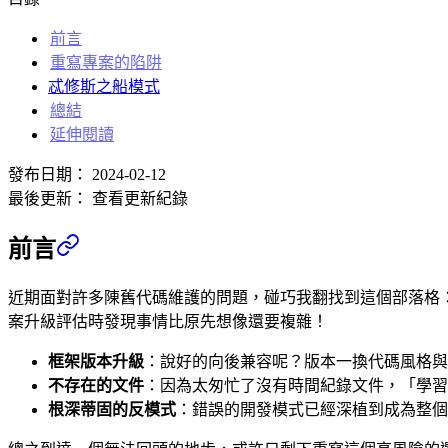
前言
重寫專案的陷阱
忒修斯之船模式
總結
延伸閱讀
發布日期：
2024-02-12
最後更新：
查看更新紀錄
前言
近期面對許多陳舊代碼維護的問題，碰巧我翻找到這個部落格
案升級評估時發現事情比原先想像還要複雜！
框架版本升級
：說好的向後兼容呢？版本一換代碼風格與
不存在的文件
：因為太匆忙了沒有時間紀錄文件，「學習
根深蒂固的反模式
：錯誤的開發模式已經深植到成為整個