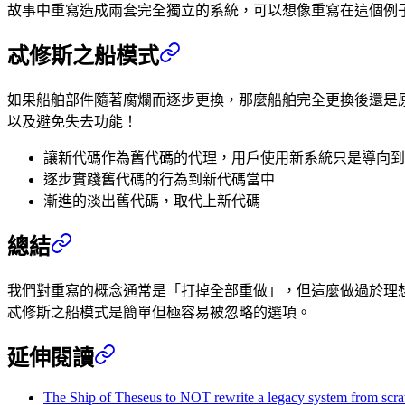
故事中重寫造成兩套完全獨立的系統，可以想像重寫在這個例
忒修斯之船模式
如果船舶部件隨著腐爛而逐步更換，那麼船舶完全更換後還是
以及避免失去功能！
讓新代碼作為舊代碼的代理，用戶使用新系統只是導向到
逐步實踐舊代碼的行為到新代碼當中
漸進的淡出舊代碼，取代上新代碼
總結
我們對重寫的概念通常是「打掉全部重做」，但這麼做過於理
忒修斯之船模式是簡單但極容易被忽略的選項。
延伸閱讀
The Ship of Theseus to NOT rewrite a legacy system from scra