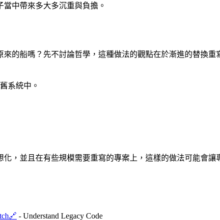
子當中帶來多大多沉重與負擔。
原來的船嗎？先不討論哲學，這種做法的觀點在於漸進的替換重
舊系統中。
想化，並且在有些規模需要重寫的專案上，這樣的做法可能會讓
tch
🔗
- Understand Legacy Code