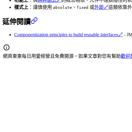
功能上
：與
純粹函式
🔗
的概念相似，元件不應該隱性的依
樣式上
：謹慎使用
、
或
外距
🔗
這類依靠外
absolute
fixed
延伸閱讀
Componentization principles to build reusable interfaces
🔗
- JM
網頁東東每日用愛經營且免費開源，如果文章對您有幫助
歡迎於