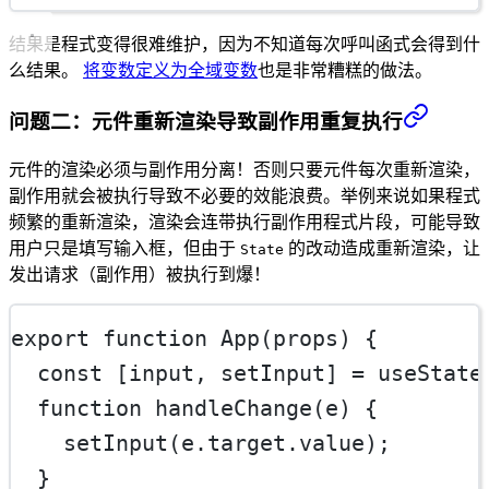
结果是程式变得很难维护，因为不知道每次呼叫函式会得到什
么结果。
将变数定义为全域变数
也是非常糟糕的做法。
问题二：元件重新渲染导致副作用重复执行
元件的渲染必须与副作用分离！否则只要元件每次重新渲染，
副作用就会被执行导致不必要的效能浪费。举例来说如果程式
频繁的重新渲染，渲染会连带执行副作用程式片段，可能导致
用户只是填写输入框，但由于
的改动造成重新渲染，让
State
发出请求（副作用）被执行到爆！
export
function
App
(
props
) {
const
 [
input
, 
setInput
] 
=
useState
function
handleChange
(
e
) {
setInput
(e.target.value);
  }