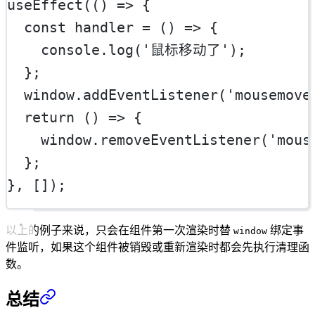
useEffect
(() 
=>
 {
const
handler
=
 () 
=>
 {
    console.
log
(
'鼠标移动了'
);
  };
  window.
addEventListener
(
'mousemove
return
 () 
=>
 {
    window.
removeEventListener
(
'mous
  };
}, []);
以上的例子来说，只会在组件第一次渲染时替
绑定事
window
件监听，如果这个组件被销毁或重新渲染时都会先执行清理函
数。
总结