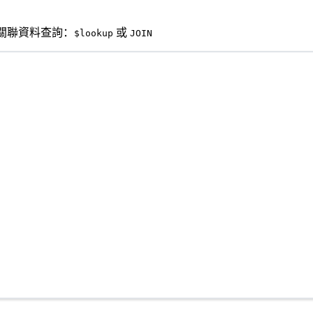
成關聯資料查詢：
或
$lookup
JOIN