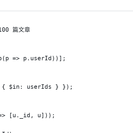
 100 篇文章
p
(
p
=>
 p.userId))];
 { $in: userIds } });
=>
 [u._id, u]));