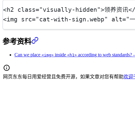
<
h2
class
=
"visually-hidden"
>领养资讯<
<
img
src
=
"cat-with-sign.webp"
alt
=
"
参考资料
Can we place
inside
according to web standards? 
<img>
<h1>
网页东东每日用爱经营且免费开源，如果文章对您有帮助
欢迎于