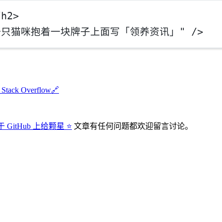
/
h2
>
一只猫咪抱着一块牌子上面写「领养资讯」"
 />
- Stack Overflow
🔗
 GitHub 上给颗星 ⭐
文章有任何问题都欢迎留言讨论。