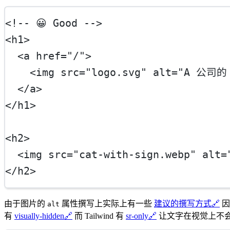
<!-- 😀 Good -->
<
h1
>
  <
a
href
=
"/"
>
    <
img
src
=
"logo.svg"
alt
=
"A 公司的 
  </
a
>
</
h1
>
<
h2
>
  <
img
src
=
"cat-with-sign.webp"
alt
=
</
h2
>
由于图片的
属性撰写上实际上有一些
建议的撰写方式
🔗
因
alt
有
visually-hidden
🔗
而 Tailwind 有
sr-only
🔗
让文字在视觉上不